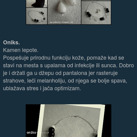
Oniks.
Kamen lepote.
Pospešuje prirodnu funkciju kože, pomaže kad se
stavi na mesta s upalama od infekcije ili sunca. Dobro
je i držati ga u džepu od pantalona jer rasteruje
strahove, leči melanholiju, od njega se bolje spava,
ublažava stres i jača optimizam.