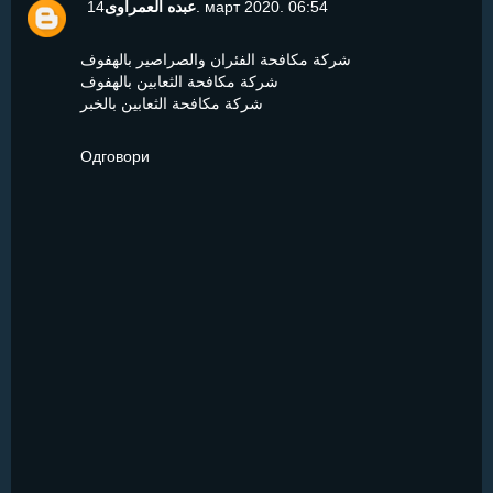
عبده العمراوى
14. март 2020. 06:54
شركة مكافحة الفئران والصراصير بالهفوف
شركة مكافحة الثعابين بالهفوف
شركة مكافحة الثعابين بالخبر
Одговори